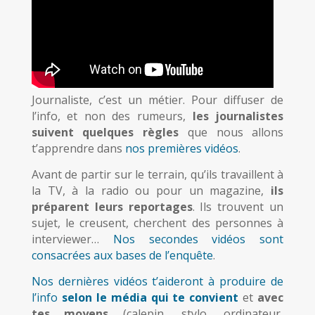
Journaliste, c’est un métier. Pour diffuser de
l’info, et non des rumeurs,
les journalistes
suivent quelques règles
que nous allons
t’apprendre dans
nos premières vidéos
.
Avant de partir sur le terrain, qu’ils travaillent à
la TV, à la radio ou pour un magazine,
ils
préparent leurs reportages
. Ils trouvent un
sujet, le creusent, cherchent des personnes à
interviewer…
Nos secondes vidéos sont
consacrées aux bases de l’enquête
.
Nos dernières vidéos t’aideront à produire de
l’info
selon le média qui te convient
et
avec
tes moyens
(calepin, stylo, ordinateur,